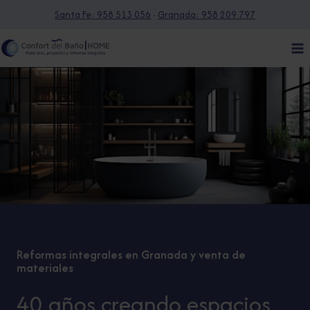
Saltar
Santa Fe: 958 513 056
·
Granada: 958 209 797
al
contenido
Reformas integrales en Granada y venta de
materiales
40 años creando espacios