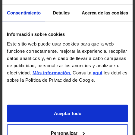
suprimidas por el usuario.
Consentimiento
Detalles
Acerca de las cookies
Caducidad de las cookies de terceros: Puede
informarse sobre los periodos de conservación
Información sobre cookies
de las cookies de los terceros identificados en
Este sitio web puede usar cookies para que la web
esta política de cookies en sus correspondientes
funcione correctamente, mejorar la experiencia, recopilar
políticas (ver los enlaces facilitados en el
datos analíticos y, en el caso de llevar a cabo campañas
apartado “Cookies de terceros”).
de publicidad, personalizar los anuncios y analizar su
efectividad.
Más información.
Consulta
aquí
los detalles
sobre la Política de Privacidad de Google.
Tratamientos de datos personales
y derechos del interesado
La instalación de cookies de terceros puede
Aceptar todo
implicar la recogida de datos personales de
navegación, tales como direcciones IP o
Personalizar