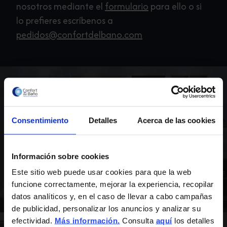
nosotros mediante el
formulario
para ello o si
lo prefieres escríbenos a
pedidos@confortdelbano.com
Lavabos Solid Surface
Consentimiento
Detalles
Acerca de las cookies
Los lavabos Solid Surface ofrecen un diseño
Información sobre cookies
moderno y minimalista, con superficies sin juntas
Este sitio web puede usar cookies para que la web
ni poros, fáciles de limpiar y altamente resistentes
funcione correctamente, mejorar la experiencia, recopilar
al uso diario.
datos analíticos y, en el caso de llevar a cabo campañas
de publicidad, personalizar los anuncios y analizar su
efectividad.
Más información.
Consulta
aquí
los detalles