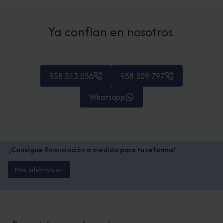
Ya confían en nosotros
.
958 513 056
958 209 797
Whatsapp
¡Consigue
financiación a medida
para tu reforma!
Más información