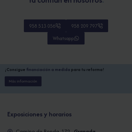
958 513 056
958 209 797
Whatsapp
¡Consigue
financiación a medida
para tu reforma!
Más información
Exposiciones y horarios
Camino de Ronda, 172 ·
Granada