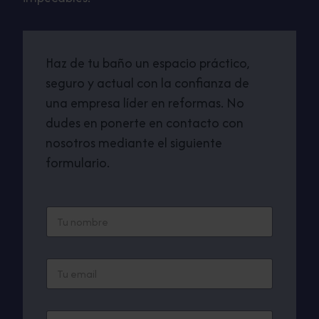
Haz de tu baño un espacio práctico,
seguro y actual con la confianza de
una empresa líder en reformas. No
dudes en ponerte en contacto con
nosotros mediante el siguiente
formulario.
N
o
m
b
E
r
m
e
a
*
i
T
T
l