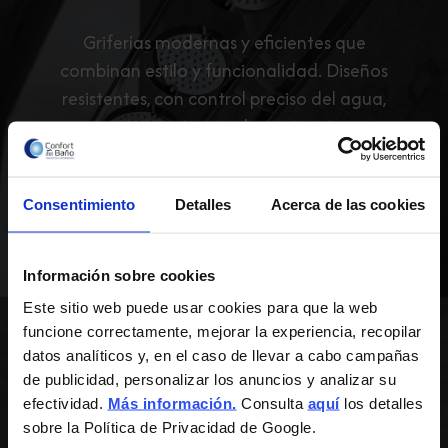
Griferías modernas y eficientes que
combinan estilo y funcionalidad. Diseños
resistentes, con control preciso del agua,
que aportan un toque elegante a tu nueva
ducha.
Consentimiento
Detalles
Acerca de las cookies
Información sobre cookies
Este sitio web puede usar cookies para que la web
funcione correctamente, mejorar la experiencia, recopilar
datos analíticos y, en el caso de llevar a cabo campañas
de publicidad, personalizar los anuncios y analizar su
efectividad.
Más información.
Consulta
aquí
los detalles
sobre la Política de Privacidad de Google.
Sistemas de Ducha e