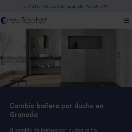
Saltar
Santa Fe: 958 513 056
·
Granada: 958 209 797
al
contenido
Cambio bañera por ducha en
Granada
El cambio de bañera por ducha se ha