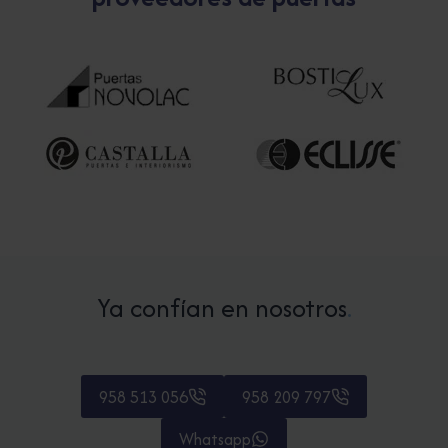
Ya confían en nosotros
.
958 513 056
958 209 797
Whatsapp