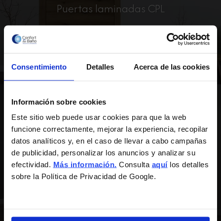
Puertas laminadas CPL
El material más versátil y resistente del mercado,
con tapajuntas hidrófugos y fabricación
totalmente a medida.
Consentimiento
Detalles
Acerca de las cookies
Información sobre cookies
Este sitio web puede usar cookies para que la web
funcione correctamente, mejorar la experiencia, recopilar
Puertas de interior modernas
datos analíticos y, en el caso de llevar a cabo campañas
de publicidad, personalizar los anuncios y analizar su
Aporta estilo y personalidad a tu hogar con
efectividad.
Más información.
Consulta
aquí
los detalles
puertas de interior modernas, resistentes y con
sobre la Política de Privacidad de Google.
diseños vanguardistas adaptados a cualquier
ambiente.