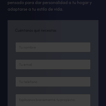
pensado para dar personalidad a tu hogar y
adaptarse a tu estilo de vida.
Cuéntanos qué necesitas
N
o
m
b
E
r
m
e
a
*
i
C
T
l
o
e
*
m
x
e
t
n
C
o
t
o
d
a
m
e