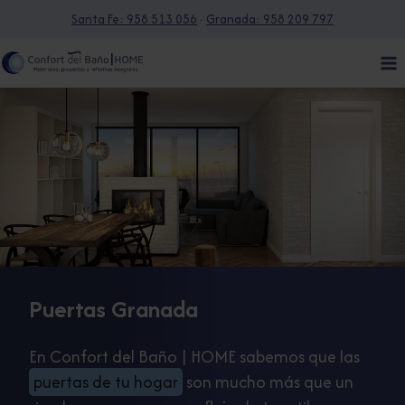
Saltar
Santa Fe: 958 513 056
·
Granada: 958 209 797
al
contenido
Puertas Granada
En Confort del Baño | HOME sabemos que las
puertas de tu hogar
son mucho más que un