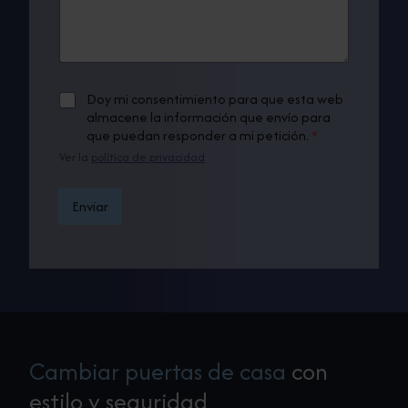
r
e
u
i
n
n
o
t
a
*
a
s
l
r
o
í
A
Doy mi consentimiento para que esta web
i
l
n
c
o
almacene la información que envío para
a
e
u
*
que puedan responder a mi petición.
*
l
a
e
í
Ver la
política de privacidad
r
n
d
e
o
Enviar
a
R
*
G
P
D
*
Cambiar puertas de casa
con
estilo y seguridad