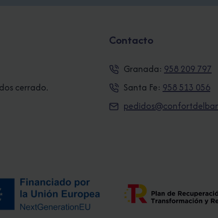
Contacto
Granada:
958 209 797
ados cerrado.
Santa Fe:
958 513 056
pedidos@confortdelba