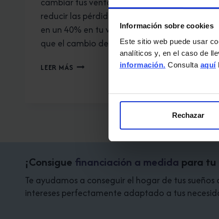
cambiar tus ventanas puede llegar a
reducir las pérdidas energéticas hasta
Información sobre cookies
en un 40% en tu vivienda? Es por esto
que el cambio de ventanas es…
Este sitio web puede usar co
analíticos y, en el caso de l
¡HORA
información.
Consulta
aquí
LEER MÁS
DE
CAMBIAR
TUS
VENTANAS!
Rechazar
¡Consigue
financiación a medida
para tu
Te ayudamos a conseguir el hogar de tus sueños co
intereses perfectamente adaptado a tus necesid