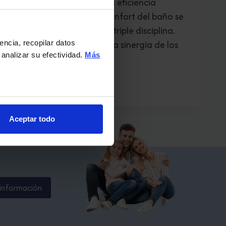
están interesados en la eficiencia
energética, así pues, confort del baño se
ha especializado en la triple disciplina.
Eficiencia energética: la sinergia de los
encia, recopilar datos
 analizar su efectividad.
Más
tres factores…
EFICIENCIA
LEER MÁS
ENERGÉTICA
EN
CONFORT
Aceptar todo
DEL
BAÑO
información