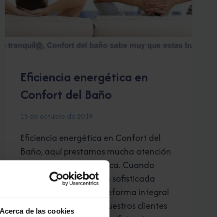
Eficiencia energética en
Confort del Baño
15 de octubre de 2019
Eficiencia energética en Confort del
Baño, aquí prestamos mucha atención
a la eficiencia energética. Cuando
decidimos acometer la sofisticada
tarea de realizar una reforma integral
de nuestra vivienda. Nuestros clientes
Acerca de las cookies