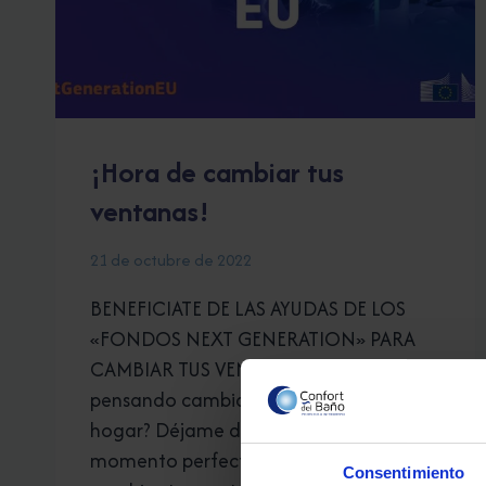
¡Hora de cambiar tus
ventanas!
21 de octubre de 2022
BENEFICIATE DE LAS AYUDAS DE LOS
«FONDOS NEXT GENERATION» PARA
CAMBIAR TUS VENTANAS ¿Estabas
pensando cambiar tus ventanas del
hogar? Déjame decirte que es el
momento perfecto. ¿Conocías que
Consentimiento