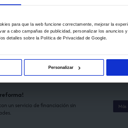
productos respetuosos para el medio
ambiente, donde el ahorro de energía
es un factor determinante…
okies para que la web funcione correctamente, mejorar la experi
AHORRO
LEER MÁS
levar a cabo campañas de publicidad, personalizar los anuncios y
DE
los detalles sobre la Política de Privacidad de Google.
ENERGÍA,
21
DE
OCTUBRE
DÍA
Personalizar
INTERNACIONAL
 reforma!
n un servicio de financiación sin
Más 
ades.