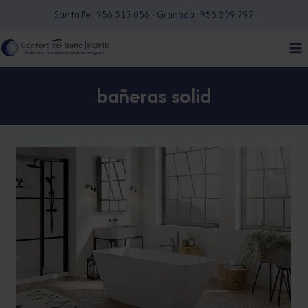
Saltar
Santa Fe: 958 513 056
·
Granada: 958 209 797
al
contenido
bañeras solid