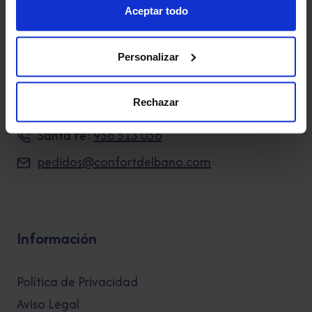
Aceptar todo
Personalizar
Contacto
Rechazar
Granada:
958 209 797
Santa Fe:
958 513 056
pedidos@confortdelbano.com
Información
Política de Privacidad
Aviso Legal