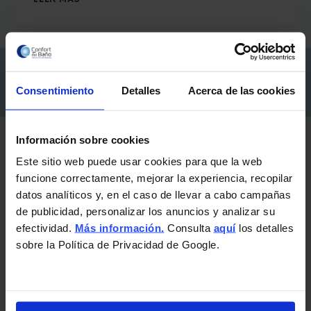
EXENTAS,
LAS
PROTAGONISTAS
DEL
¡Consigue
financiación a medida
para tu reforma!
BAÑO.
Más información
Consentimiento
Detalles
Acerca de las cookies
Información sobre cookies
Exposiciones y horarios
Este sitio web puede usar cookies para que la web
funcione correctamente, mejorar la experiencia, recopilar
datos analíticos y, en el caso de llevar a cabo campañas
Camino de Ronda, 172 ·
Granada
de publicidad, personalizar los anuncios y analizar su
efectividad.
Más información.
Consulta
aquí
los detalles
L-V: 10:15 a 14:00h y de 17:00 a 20:30h.
sobre la Política de Privacidad de Google.
Sábados cerrado.
Autovía Granada-
Santa Fe
, Km. 5 (A-92G)
L-V: 09:30 a 13:30h y 17:00 a 20:00h.