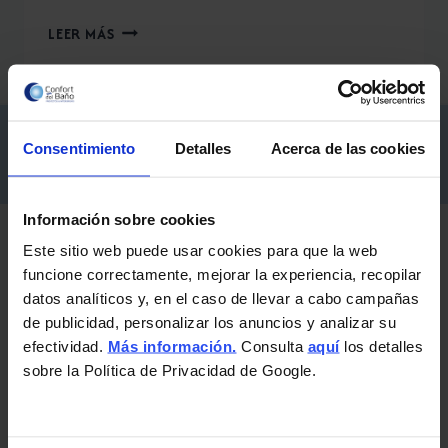
TARIMA
LEER MÁS
FLOTANTE
DE
PERGO
–
¡Consigue
financiación a medida
para tu reforma!
UNA
Consentimiento
Detalles
Acerca de las cookies
OPCIÓN
Más información
FIABLE
PARA
Información sobre cookies
EL
SUELO
Este sitio web puede usar cookies para que la web
Exposiciones y horarios
DE
funcione correctamente, mejorar la experiencia, recopilar
TU
datos analíticos y, en el caso de llevar a cabo campañas
HOGAR
de publicidad, personalizar los anuncios y analizar su
Camino de Ronda, 172 ·
Granada
efectividad.
Más información.
Consulta
aquí
los detalles
L-V: 10:15 a 14:00h y de 17:00 a 20:30h.
sobre la Política de Privacidad de Google.
Sábados cerrado.
Autovía Granada-
Santa Fe
, Km. 5 (A-92G)