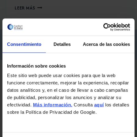
NOVELLINI:
LEER MÁS
LA
MAMPARA
DE
TU
¡Consigue
financiación a medida
para tu reforma!
BAÑO.
Consentimiento
Detalles
Acerca de las cookies
Más información
Información sobre cookies
Este sitio web puede usar cookies para que la web
Exposiciones y horarios
funcione correctamente, mejorar la experiencia, recopilar
datos analíticos y, en el caso de llevar a cabo campañas
de publicidad, personalizar los anuncios y analizar su
Camino de Ronda, 172 ·
Granada
efectividad.
Más información.
Consulta
aquí
los detalles
L-V: 10:15 a 14:00h y de 17:00 a 20:30h.
sobre la Política de Privacidad de Google.
Sábados cerrado.
Autovía Granada-
Santa Fe
, Km. 5 (A-92G)