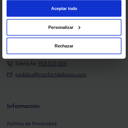
L-V: 09:30 a 13:30h y 17:00 a 20:00h.
Aceptar todo
Personalizar
Contacto
Rechazar
Granada:
958 209 797
Santa Fe:
958 513 056
pedidos@confortdelbano.com
Información
Política de Privacidad