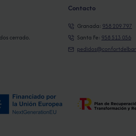
Contacto
Granada:
958 209 797
ados cerrado.
Santa Fe:
958 513 056
pedidos@confortdelba