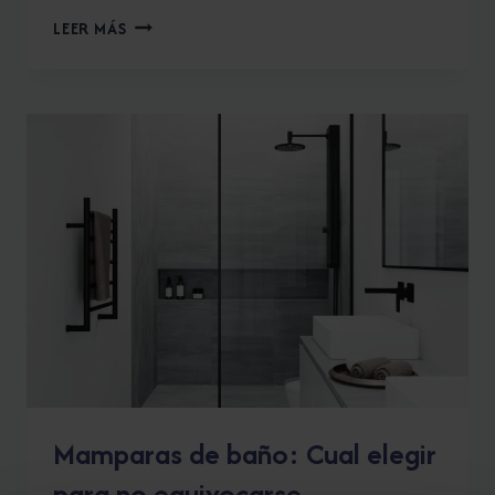
NOVELLINI:
LEER MÁS
LA
MAMPARA
DE
TU
BAÑO.
Mamparas de baño: Cual elegir
para no equivocarse.