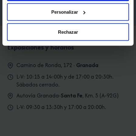
¡Consigue
financiación a medida
para tu reforma!
PARA
NO
Personalizar
Más información
EQUIVOCARSE.
Rechazar
Exposiciones y horarios
Camino de Ronda, 172 ·
Granada
L-V: 10:15 a 14:00h y de 17:00 a 20:30h.
Sábados cerrado.
Autovía Granada-
Santa Fe
, Km. 5 (A-92G)
L-V: 09:30 a 13:30h y 17:00 a 20:00h.