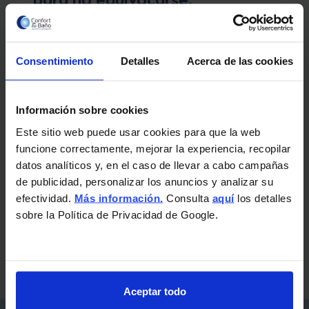
30 de octubre de 2020
La mampara es un elemento fundamental
Consentimiento
Detalles
Acerca de las cookies
en el baño, ya sea para cubrir una ducha o
bañera, saber elegir la mampara que se
Información sobre cookies
adapte a nuestras necesidades es esencial,
Este sitio web puede usar cookies para que la web
tomate tu tiempo y no decidas a la ligera.
funcione correctamente, mejorar la experiencia, recopilar
Aquí les mostraremos las distintas opciones
datos analíticos y, en el caso de llevar a cabo campañas
y posibilidades del mercado. Paneles fijos
de publicidad, personalizar los anuncios y analizar su
Nos permiten espacios abiertos
efectividad.
Más información.
Consulta
aquí
los detalles
combinando…
sobre la Política de Privacidad de Google.
MAMPARAS
LEER MÁS
DE
BAÑO:
CUAL
Aceptar todo
ELEGIR