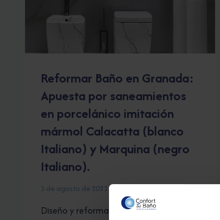
Reformar Baño en Granada:
Apuesta por saneamientos
en porcelánico imitación
mármol Calacatta (blanco
Italiano) y Marquina (negro
Italiano).
3 de agosto de 2021
Diseño y reformas de Baños con lo