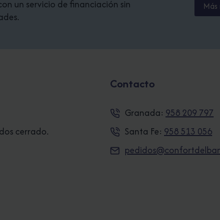
n un servicio de financiación sin
Más 
ades.
Contacto
Granada:
958 209 797
ados cerrado.
Santa Fe:
958 513 056
pedidos@confortdelba