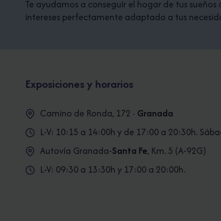
Te ayudamos a conseguir el hogar de tus sueños co
MÁRMOL
intereses perfectamente adaptado a tus necesid
CALACATTA
(BLANCO
ITALIANO)
Y
MARQUINA
(NEGRO
Exposiciones y horarios
ITALIANO).
Camino de Ronda, 172 ·
Granada
L-V: 10:15 a 14:00h y de 17:00 a 20:30h. Sáb
Autovía Granada-
Santa Fe
, Km. 5 (A-92G)
L-V: 09:30 a 13:30h y 17:00 a 20:00h.