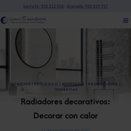
Saltar
Santa Fe: 958 513 056
·
Granada: 958 209 797
al
contenido
CONSEJOS
|
ECOLÓGICO
|
NOVEDADES
|
PROMOCIONES
|
TENDENCIAS
Radiadores decorativos:
Decorar con calor
11 de noviembre de 2020