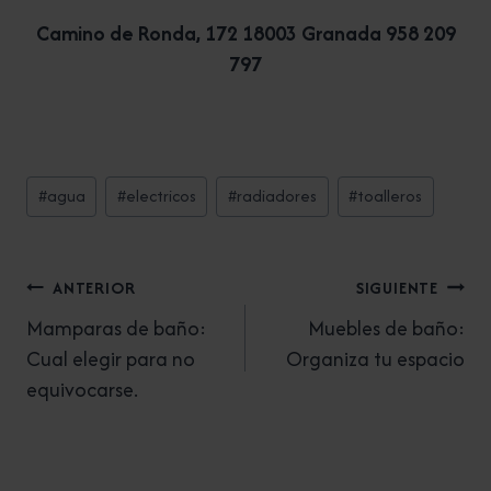
Camino de Ronda, 172 18003 Granada 958 209
797
Etiquetas
#
agua
#
electricos
#
radiadores
#
toalleros
de
la
entrada:
Navegación
ANTERIOR
SIGUIENTE
de
Mamparas de baño:
Muebles de baño:
Cual elegir para no
Organiza tu espacio
entradas
equivocarse.