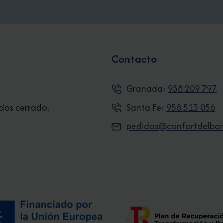
Contacto
Granada:
958 209 797
ados cerrado.
Santa Fe:
958 513 056
pedidos@confortdelba