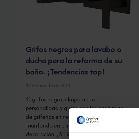
Grifos negros para lavabo o
ducha para la reforma de su
baño. ¡Tendencias top!
12 de agosto de 2021
Sí, grifos negros: Imprime tu
personalidad y gusto con los acabados
de griferías en negro titanio, que están
triunfando en el mundo de la
decoración. ¿Brillo o mate?, ¿Por cuál te