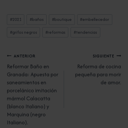
Etiquetas
#
2021
#
baños
#
boutique
#
embellecedor
de
la
#
grifos negros
#
reformas
#
tendencias
entrada:
Navegación
ANTERIOR
SIGUIENTE
de
Reformar Baño en
Reforma de cocina
Granada: Apuesta por
pequeña para morir
entradas
saneamientos en
de amor.
porcelánico imitación
mármol Calacatta
(blanco Italiano) y
Marquina (negro
Italiano).