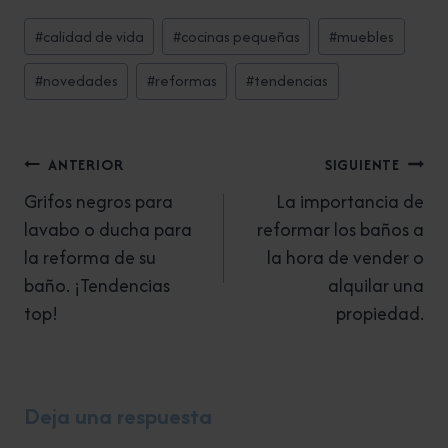
Etiquetas
#
calidad de vida
#
cocinas pequeñas
#
muebles
de
la
#
novedades
#
reformas
#
tendencias
entrada:
Navegación
ANTERIOR
SIGUIENTE
de
Grifos negros para
La importancia de
lavabo o ducha para
reformar los baños a
entradas
la reforma de su
la hora de vender o
baño. ¡Tendencias
alquilar una
top!
propiedad.
Deja una respuesta