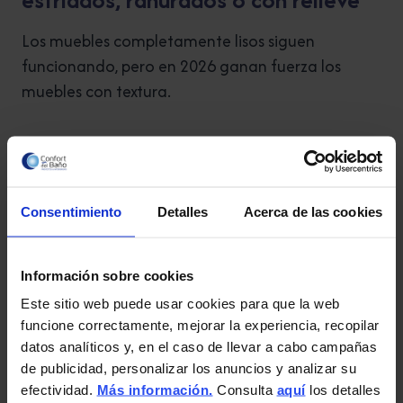
Los muebles completamente lisos siguen
funcionando, pero en 2026 ganan fuerza los
muebles con textura.
Los frentes estriados, ranurados o con pequeños
relieves aportan personalidad sin sobrecargar el
baño.
Consentimiento
Detalles
Acerca de las cookies
Este tipo de mueble queda muy bien en baños
modernos, naturales o de estilo elegante.
Información sobre cookies
Este sitio web puede usar cookies para que la web
Además, ayuda a que el baño no parezca tan
funcione correctamente, mejorar la experiencia, recopilar
datos analíticos y, en el caso de llevar a cabo campañas
plano. La textura da profundidad y hace que el
de publicidad, personalizar los anuncios y analizar su
mueble tenga más presencia.
efectividad.
Más información.
Consulta
aquí
los detalles