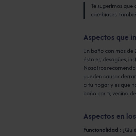
Te sugerimos que cr
cambiases, tambié
Aspectos que in
Un baño con más de 25
ésto es, desagües, ins
Nosotros recomendamo
pueden causar derram
a tu hogar y es que n
baño por ti, vecino de
Aspectos en lo
Funcionalidad :
¿Quién