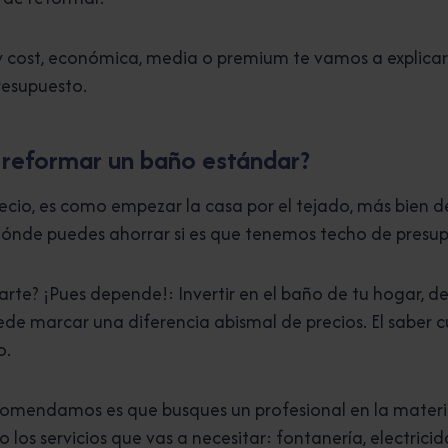
w cost, económica, media o premium te vamos a explica
resupuesto.
 reformar un baño estándar?
ecio, es como empezar la casa por el tejado, más bien d
 dónde puedes ahorrar si es que tenemos techo de presu
rte? ¡Pues depende!: Invertir en el baño de tu hogar, de
uede marcar una diferencia abismal de precios. El saber 
o.
comendamos es que busques un profesional en la materi
los servicios que vas a necesitar: fontanería, electricid