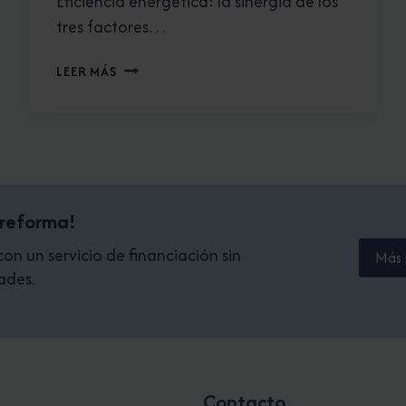
Eficiencia energética: la sinergia de los
tres factores…
EFICIENCIA
LEER MÁS
ENERGÉTICA
EN
CONFORT
DEL
BAÑO
 reforma!
n un servicio de financiación sin
Más 
ades.
Contacto