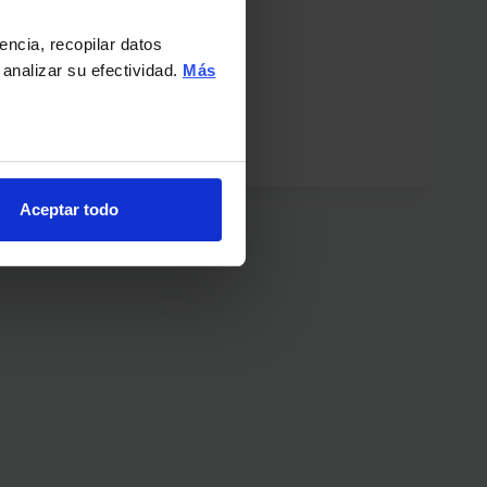
adecuada al uso…
encia, recopilar datos
10
LEER MÁS
 analizar su efectividad.
Más
CONSEJOS
PARA
UNA
REFORMA
PERFECTA
Aceptar todo