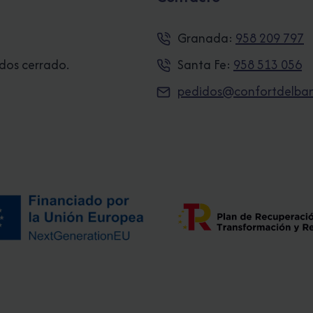
Granada:
958 209 797
ados cerrado.
Santa Fe:
958 513 056
pedidos@confortdelba