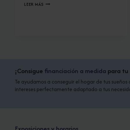
REFORMAS
LEER MÁS
MODERNAS
2020
¡Consigue
financiación a medida
para tu
Te ayudamos a conseguir el hogar de tus sueños co
intereses perfectamente adaptado a tus necesid
Exposiciones y horarios