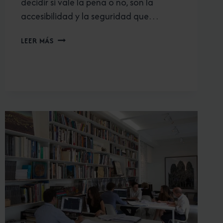
decidir si vale la pena o no, son la
accesibilidad y la seguridad que…
PLATO
LEER MÁS
DE
DUCHA.
¿
POR
QUÉ
CAMBIAR
TU
VIEJA
BAÑERA?