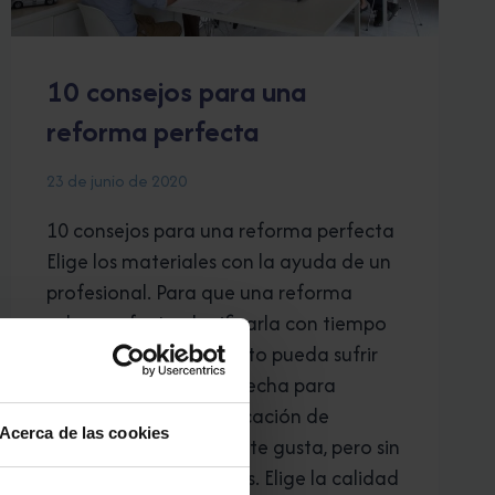
10 consejos para una
reforma perfecta
23 de junio de 2020
10 consejos para una reforma perfecta
Elige los materiales con la ayuda de un
profesional. Para que una reforma
salga perfecta planificarla con tiempo
prevé que el presupuesto pueda sufrir
algún aumento. Aprovecha para
realizar alguna modificación de
Acerca de las cookies
envergadura. Busca lo te gusta, pero sin
olvidar lo que necesitas. Elige la calidad