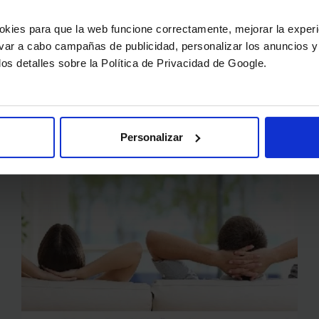
embellecedores de otro material y con
okies para que la web funcione correctamente, mejorar la experi
diferentes funcionalidades:
levar a cabo campañas de publicidad, personalizar los anuncios y
termostáticos,…
los detalles sobre la Política de Privacidad de Google.
GRIFOS
LEER MÁS
NEGROS
PARA
LAVABO
Personalizar
O
DUCHA
PARA
LA
REFORMA
DE
SU
BAÑO.
¡TENDENCIAS
TOP!