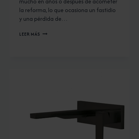
mucho en años o después de acometer
la reforma, lo que ocasiona un fastidio
y una pérdida de…
REFORMAR
LEER MÁS
TU
BAÑO
Y
QUE
QUEDE
PERFECTO.