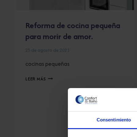
Reforma de cocina pequeña
para morir de amor.
25 de agosto de 2021
cocinas pequeñas
REFORMA
LEER MÁS
DE
COCINA
PEQUEÑA
PARA
MORIR
DE
Consentimiento
AMOR.