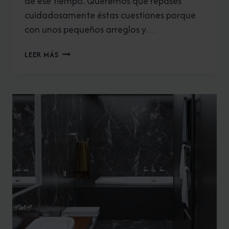
de ése tiempo. Queremos que repases
cuidadosamente éstas cuestiones porque
con unos pequeños arreglos y…
9
LEER MÁS
PEQUEÑOS
ARREGLOS
QUE
MEJORAN
EL
ASPECTO
DE
TU
CASA
SIN
REFORMAR?