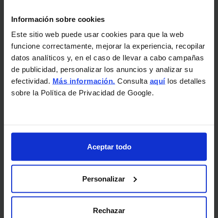
LA
Información sobre cookies
REFORMA
DE
Este sitio web puede usar cookies para que la web
SU
funcione correctamente, mejorar la experiencia, recopilar
BAÑO.
datos analíticos y, en el caso de llevar a cabo campañas
¡TENDENCIAS
de publicidad, personalizar los anuncios y analizar su
TOP!
efectividad.
Más información.
Consulta
aquí
los detalles
sobre la Política de Privacidad de Google.
Reformar Baño en Granada:
Apuesta por saneamientos en
Aceptar todo
porcelánico imitación mármol
Calacatta (blanco Italiano) y
Personalizar
Marquina (negro Italiano).
Rechazar
3 de agosto de 2021