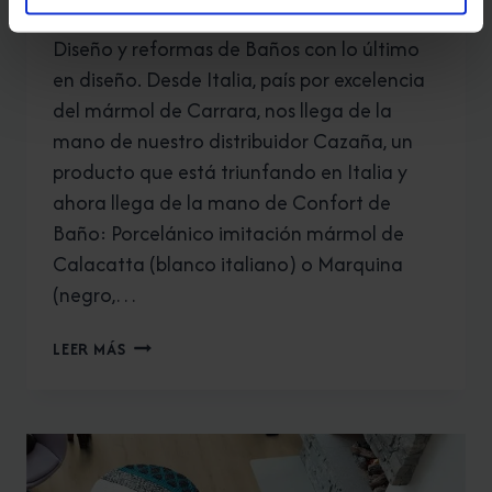
Diseño y reformas de Baños con lo último
en diseño. Desde Italia, país por excelencia
del mármol de Carrara, nos llega de la
mano de nuestro distribuidor Cazaña, un
producto que está triunfando en Italia y
ahora llega de la mano de Confort de
Baño: Porcelánico imitación mármol de
Calacatta (blanco italiano) o Marquina
(negro,…
REFORMAR
LEER MÁS
BAÑO
EN
GRANADA:
APUESTA
POR
SANEAMIENTOS