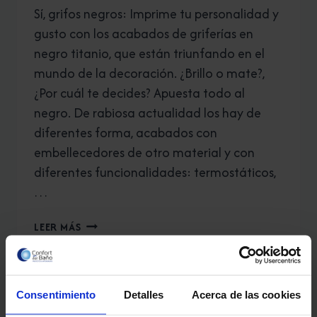
Sí, grifos negros: Imprime tu personalidad y
gusto con los acabados de griferías en
negro titanio, que están triunfando en el
mundo de la decoración. ¿Brillo o mate?,
¿Por cuál te decides? Apuesta todo al
negro. De rabiosa actualidad los hay de
diferentes forma, acabados con
embellecedores de otro material y con
diferentes funcionalidades: termostáticos,
…
GRIFOS
LEER MÁS
NEGROS
PARA
LAVABO
O
Consentimiento
Detalles
Acerca de las cookies
DUCHA
PARA