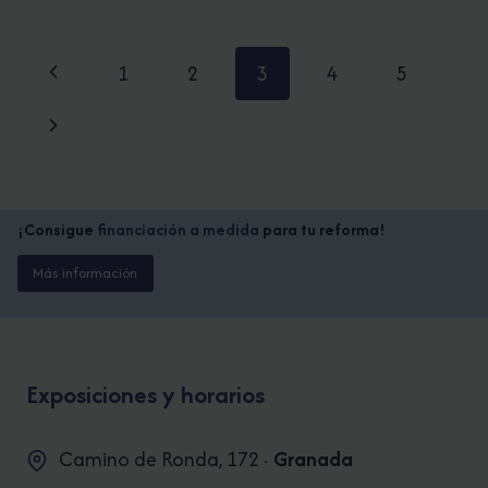
MUEBLE
DE
Navegación
BAÑO.
Página
1
2
3
4
5
de
anterior
Siguiente
página
página
¡Consigue
financiación a medida
para tu reforma!
Más información
Exposiciones y horarios
Camino de Ronda, 172 ·
Granada